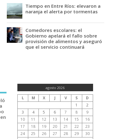
Tiempo en Entre Ríos: elevaron a
naranja el alerta por tormentas
Comedores escolares: el
Gobierno apelará el fallo sobre
provisión de alimentos y aseguró
que el servicio continuará
agosto 2026
L
M
X
J
V
S
D
eló
1
2
a
po
3
4
5
6
7
8
9
 en
10
11
12
13
14
15
16
17
18
19
20
21
22
23
24
25
26
27
28
29
30