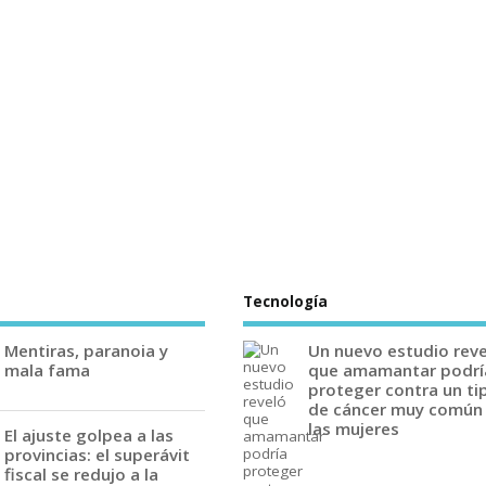
Tecnología
Mentiras, paranoia y
Un nuevo estudio rev
mala fama
que amamantar podrí
proteger contra un ti
de cáncer muy común
las mujeres
El ajuste golpea a las
provincias: el superávit
fiscal se redujo a la