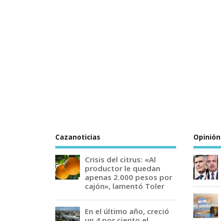
Cazanoticias
Opinión
Crisis del citrus: «Al
productor le quedan
apenas 2.000 pesos por
cajón», lamentó Toler
En el último año, creció
un 4 por ciento el