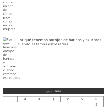
Por qué tenemos antojos de harinas y azúcares
cuando estamos estresados
agosto 2026
L
M
X
J
V
S
D
1
2