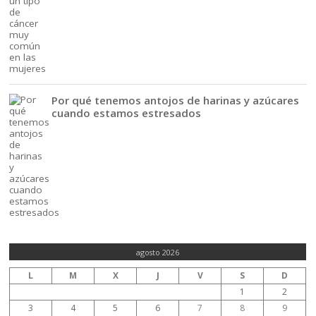
Por qué tenemos antojos de harinas y azúcares
cuando estamos estresados
agosto 2026
L
M
X
J
V
S
D
1
2
3
4
5
6
7
8
9