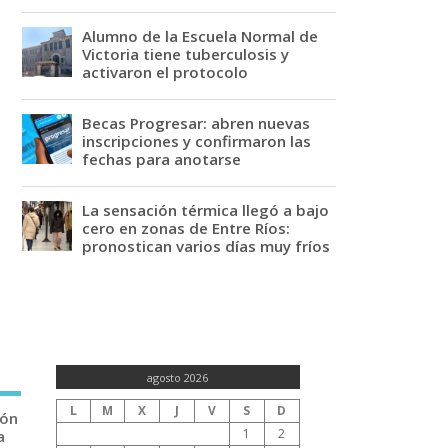
Alumno de la Escuela Normal de
Victoria tiene tuberculosis y
activaron el protocolo
Becas Progresar: abren nuevas
inscripciones y confirmaron las
fechas para anotarse
La sensación térmica llegó a bajo
cero en zonas de Entre Ríos:
pronostican varios días muy fríos
agosto 2026
L
M
X
J
V
S
D
ión
1
2
a