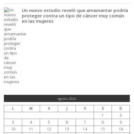
Un nuevo estudio reveló que amamantar podría
proteger contra un tipo de cáncer muy común
en las mujeres
agosto 2026
L
M
X
J
V
S
D
1
2
3
4
5
6
7
8
9
10
11
12
13
14
15
16