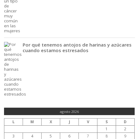
Por qué tenemos antojos de harinas y azúcares
cuando estamos estresados
agosto 2026
L
M
X
J
V
S
D
1
2
3
4
5
6
7
8
9