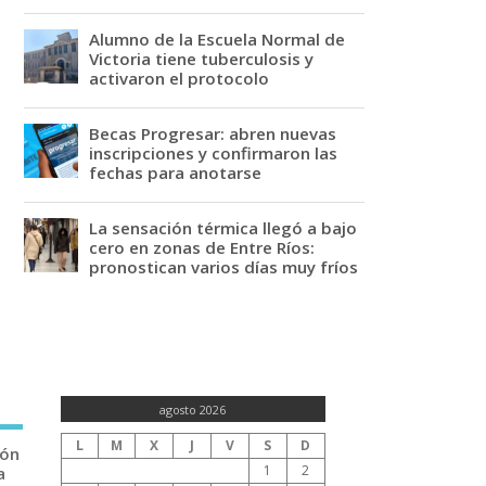
Alumno de la Escuela Normal de
Victoria tiene tuberculosis y
activaron el protocolo
Becas Progresar: abren nuevas
inscripciones y confirmaron las
fechas para anotarse
La sensación térmica llegó a bajo
cero en zonas de Entre Ríos:
pronostican varios días muy fríos
agosto 2026
L
M
X
J
V
S
D
ión
1
2
a