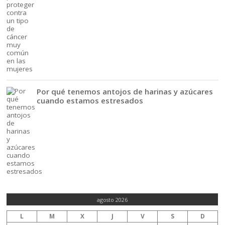
Por qué tenemos antojos de harinas y azúcares
cuando estamos estresados
agosto 2026
L
M
X
J
V
S
D