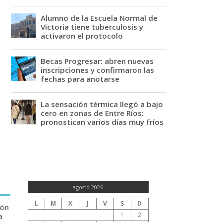
Alumno de la Escuela Normal de
Victoria tiene tuberculosis y
activaron el protocolo
Becas Progresar: abren nuevas
inscripciones y confirmaron las
fechas para anotarse
La sensación térmica llegó a bajo
cero en zonas de Entre Ríos:
pronostican varios días muy fríos
agosto 2026
L
M
X
J
V
S
D
ión
1
2
a