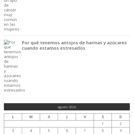
Por qué tenemos antojos de harinas y azúcares
cuando estamos estresados
agosto 2026
L
M
X
J
V
S
D
1
2
3
4
5
6
7
8
9