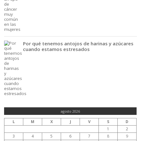
Por qué tenemos antojos de harinas y azúcares
cuando estamos estresados
agosto 2026
L
M
X
J
V
S
D
1
2
3
4
5
6
7
8
9