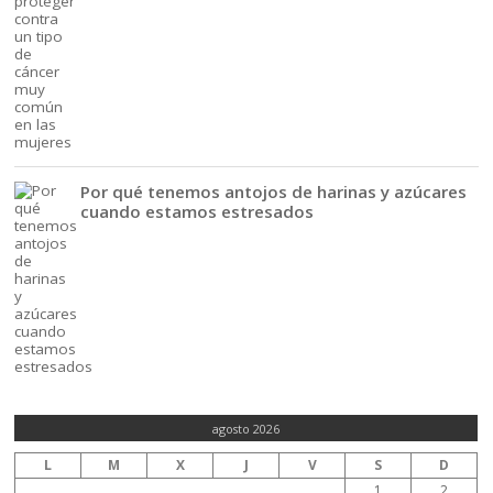
Por qué tenemos antojos de harinas y azúcares
cuando estamos estresados
agosto 2026
L
M
X
J
V
S
D
1
2