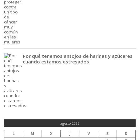
Por qué tenemos antojos de harinas y azúcares
cuando estamos estresados
agosto 2026
L
M
X
J
V
S
D