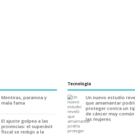
Tecnología
Mentiras, paranoia y
Un nuevo estudio rev
mala fama
que amamantar podrí
proteger contra un ti
de cáncer muy común
las mujeres
El ajuste golpea a las
provincias: el superávit
fiscal se redujo a la