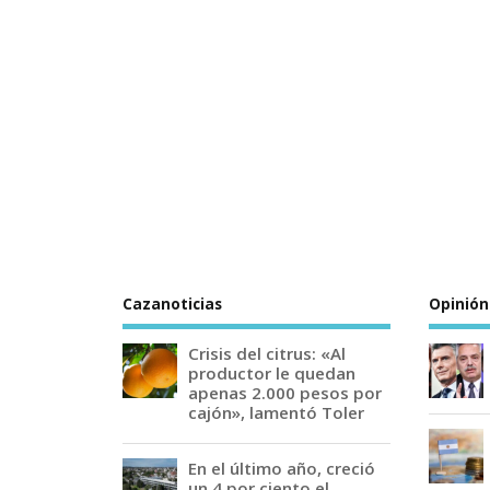
Cazanoticias
Opinión
Crisis del citrus: «Al
productor le quedan
apenas 2.000 pesos por
cajón», lamentó Toler
En el último año, creció
un 4 por ciento el