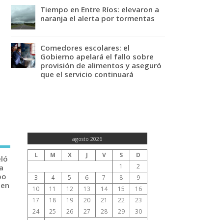
Tiempo en Entre Ríos: elevaron a
naranja el alerta por tormentas
Comedores escolares: el
Gobierno apelará el fallo sobre
provisión de alimentos y aseguró
que el servicio continuará
agosto 2026
L
M
X
J
V
S
D
eló
1
2
a
po
3
4
5
6
7
8
9
 en
10
11
12
13
14
15
16
17
18
19
20
21
22
23
24
25
26
27
28
29
30