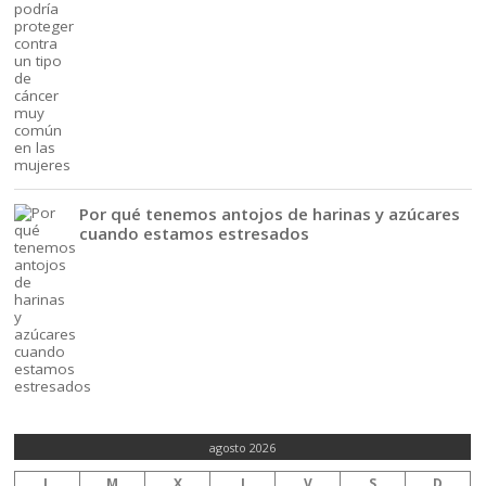
Por qué tenemos antojos de harinas y azúcares
cuando estamos estresados
agosto 2026
L
M
X
J
V
S
D