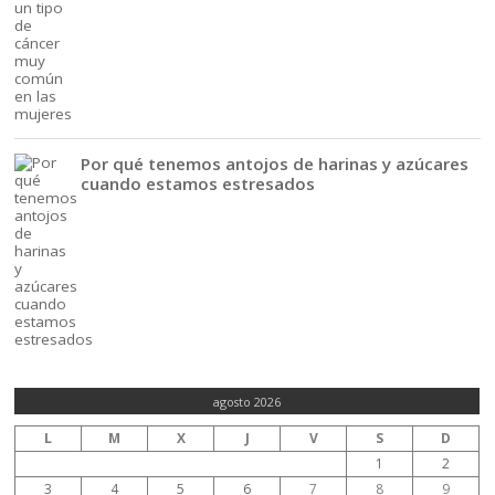
Por qué tenemos antojos de harinas y azúcares
cuando estamos estresados
agosto 2026
L
M
X
J
V
S
D
1
2
3
4
5
6
7
8
9