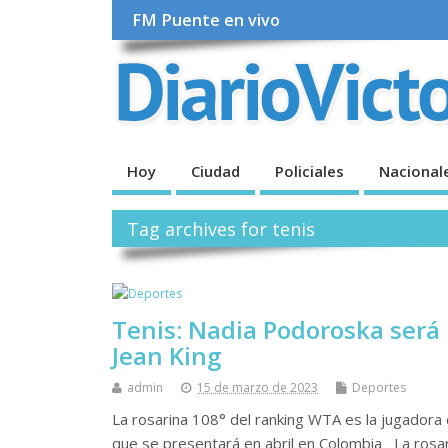
FM Puente en vivo
Hoy
Ciudad
Policiales
Nacional
Tag archives for tenis
Tenis: Nadia Podoroska será l
Jean King
admin
15 de marzo de 2023
Deportes
La rosarina 108° del ranking WTA es la jugador
que se presentará en abril en Colombia La rosar