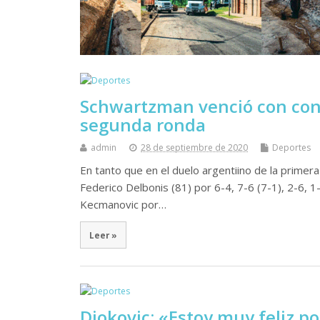
Schwartzman venció con con
segunda ronda
admin
28 de septiembre de 2020
Deportes
En tanto que en el duelo argentiino de la primera
Federico Delbonis (81) por 6-4, 7-6 (7-1), 2-6, 
Kecmanovic por…
Leer »
Djokovic: «Estoy muy feliz por