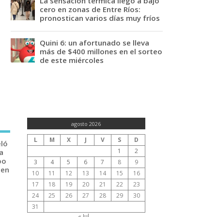
La sensación térmica llegó a bajo
cero en zonas de Entre Ríos:
pronostican varios días muy fríos
Quini 6: un afortunado se lleva
más de $400 millones en el sorteo
de este miércoles
agosto 2026
L
M
X
J
V
S
D
eló
1
2
a
po
3
4
5
6
7
8
9
 en
10
11
12
13
14
15
16
17
18
19
20
21
22
23
24
25
26
27
28
29
30
31
« Jul