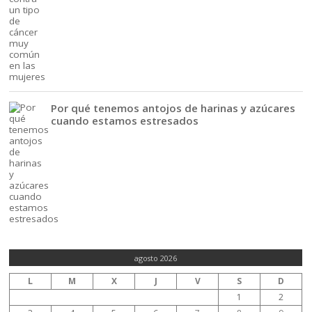
Por qué tenemos antojos de harinas y azúcares
cuando estamos estresados
agosto 2026
L
M
X
J
V
S
D
1
2