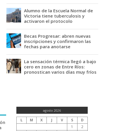
Alumno de la Escuela Normal de
Victoria tiene tuberculosis y
activaron el protocolo
Becas Progresar: abren nuevas
inscripciones y confirmaron las
fechas para anotarse
La sensación térmica llegó a bajo
cero en zonas de Entre Ríos:
pronostican varios días muy fríos
agosto 2026
L
M
X
J
V
S
D
ión
1
2
a