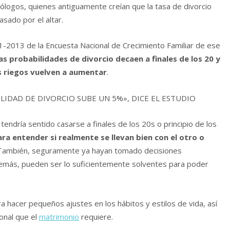
logos, quienes antiguamente creían que la tasa de divorcio
sado por el altar.
1-2013 de la Encuesta Nacional de Crecimiento Familiar de ese
as probabilidades de divorcio decaen a finales de los 20 y
os riegos vuelven a aumentar
.
ILIDAD DE DIVORCIO SUBE UN 5%», DICE EL ESTUDIO
endría sentido casarse a finales de los 20s o principio de los
ara entender si realmente se llevan bien con el otro o
 También, seguramente ya hayan tomado decisiones
demás, pueden ser lo suficientemente solventes para poder
a hacer pequeños ajustes en los hábitos y estilos de vida, así
onal que el
matrimonio
requiere.