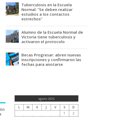
Tuberculosis en la Escuela
Normal: “Se deben realizar
estudios a los contactos
estrechos”
Alumno de la Escuela Normal de
Victoria tiene tuberculosis y
activaron el protocolo
Becas Progresar: abren nuevas
inscripciones y confirmaron las
fechas para anotarse
agosto 2026
L
M
X
J
V
S
D
ión
1
2
a