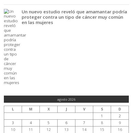
Un nuevo estudio reveló que amamantar podría
proteger contra un tipo de cáncer muy común
en las mujeres
agosto 2026
L
M
X
J
V
S
D
1
2
3
4
5
6
7
8
9
10
11
12
13
14
15
16