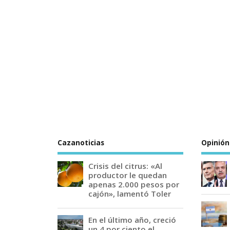
Cazanoticias
Opinión
Crisis del citrus: «Al
productor le quedan
apenas 2.000 pesos por
cajón», lamentó Toler
En el último año, creció
un 4 por ciento el