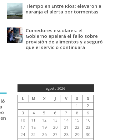
Tiempo en Entre Ríos: elevaron a
naranja el alerta por tormentas
Comedores escolares: el
Gobierno apelará el fallo sobre
provisión de alimentos y aseguró
que el servicio continuará
agosto 2026
L
M
X
J
V
S
D
eló
1
2
a
po
3
4
5
6
7
8
9
 en
10
11
12
13
14
15
16
17
18
19
20
21
22
23
24
25
26
27
28
29
30