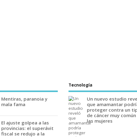
Tecnología
Mentiras, paranoia y
Un nuevo estudio rev
mala fama
que amamantar podrí
proteger contra un ti
de cáncer muy común
las mujeres
El ajuste golpea a las
provincias: el superávit
fiscal se redujo a la