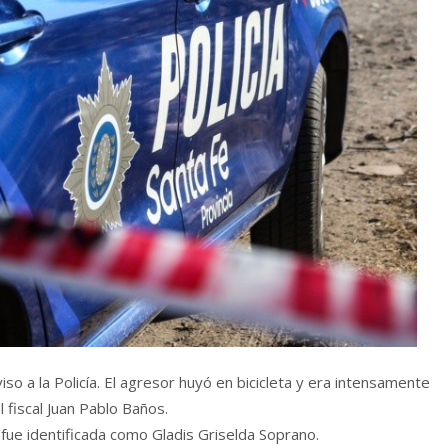
iso a la Policía. El agresor huyó en bicicleta y era intensamente
 fiscal Juan Pablo Baños.
a fue identificada como Gladis Griselda Soprano.