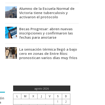
Alumno de la Escuela Normal de
Victoria tiene tuberculosis y
activaron el protocolo
Becas Progresar: abren nuevas
inscripciones y confirmaron las
fechas para anotarse
La sensación térmica llegó a bajo
cero en zonas de Entre Ríos:
pronostican varios días muy fríos
agosto 2026
L
M
X
J
V
S
D
ión
1
2
a