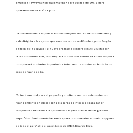
empresa Payway la herramienta financiera Cuotas MiPyME. Estará
operativa desde el 1° de julio.
La iniciativa busca impulsar el consumo y las ventas en los comercios y
está dirigida a las pymes que cuenten con su certificado vigente (según
padrón de la Sepyme). El nuevo programa contará con 3 ó 6 cuotas con
tasas promocionales
, contemplará los mismos rubros de Cuota Simple e
incorporará productos importados. Asimismo, las cuotas no tendrán un
tope de financiación.
“Es fundamental para el pequeño y mediano comerciante contar con
financiamiento en cuotas con baja carga de intereses para ganar
competitividad frente a las promociones y las ofertas de las grandes
superficies. Continuarán las cuotas para los comercios minoristas pymes
de todo el país”, dijo el presidente de CAME, Ricardo Diab.