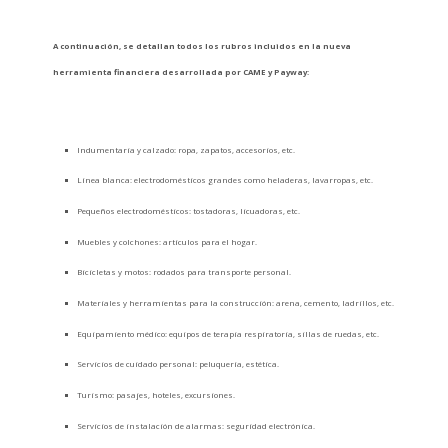
A continuación, se detallan todos los rubros incluidos en la nueva
herramienta financiera desarrollada por CAME y Payway:
Indumentaria y calzado: ropa, zapatos, accesorios, etc.
Línea blanca: electrodomésticos grandes como heladeras, lavarropas, etc.
Pequeños electrodomésticos: tostadoras, licuadoras, etc.
Muebles y colchones: artículos para el hogar.
Bicicletas y motos: rodados para transporte personal.
Materiales y herramientas para la construcción: arena, cemento, ladrillos, etc.
Equipamiento médico: equipos de terapia respiratoria, sillas de ruedas, etc.
Servicios de cuidado personal: peluquería, estética.
Turismo: pasajes, hoteles, excursiones.
Servicios de instalación de alarmas: seguridad electrónica.