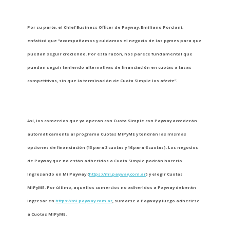
Por su parte, el Chief Business Officer de Payway, Emiliano Porciani,
enfatizó que “acompañamos y cuidamos el negocio de las pymes para que
puedan seguir creciendo. Por esta razón, nos parece fundamental que
puedan seguir teniendo alternativas de financiación en cuotas a tasas
competitivas, sin que la terminación de Cuota Simple los afecte”.
Así, los comercios que ya operan con Cuota Simple con Payway accederán
automáticamente al programa Cuotas MiPyME y tendrán las mismas
opciones de financiación (13 para 3 cuotas y 16 para 6 cuotas). Los negocios
de Payway que no están adheridos a Cuota Simple podrán hacerlo
ingresando en Mi Payway (
https://mi.payway.com.ar
) y elegir Cuotas
MiPyME.
Por último, aquellos comercios no adheridos a Payway deberán
ingresar en
https://mi.payway.com.ar
, sumarse a Payway y luego adherirse
a Cuotas MiPyME.