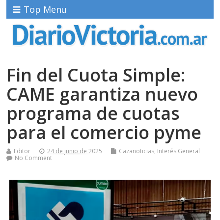
Top Menu
Fin del Cuota Simple:
CAME garantiza nuevo
programa de cuotas
para el comercio pyme
Editor
24 de junio de 2025
Cazanoticias
,
Interés General
No Comment