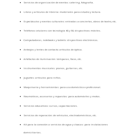
Servicios de organización de eventos: catering, fotografía.
Libros y artículos de librería: materiales para estudio y lectura.
Espectáculos y eventos culturales: entradas a conciertos, obras de teatro, etc.
Teléfonos celulares con tecnología 4G y 5G: dispositivos móviles.
Computadoras, notebooks y tablets: dispositivos electrónicos.
Anteojos y lentes de contacto: artículos de óptica.
Artefactos de iluminación: lámparas, focos, etc.
Instrumentos musicales: pianos, guitarras, etc.
Juguetes: artículos para niños.
Maquinaria y herramientas: para uso doméstico o profesional.
Neumáticos, accesorios y repuestos: para automóviles y motos.
Servicios educativos: cursos, capacitaciones.
Servicios de reparación: de vehículos, electrodomésticos, etc.
Kit para la conexión a servicios de agua y cloacas: para instalaciones
domiciliarias.