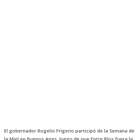
El gobernador Rogelio Frigerio participó de la Semana de
la Miel en Buenos Aires, luego de que Entre Ríos fuera la