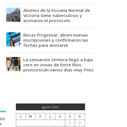
Alumno de la Escuela Normal de
Victoria tiene tuberculosis y
activaron el protocolo
Becas Progresar: abren nuevas
inscripciones y confirmaron las
fechas para anotarse
La sensación térmica llegó a bajo
cero en zonas de Entre Ríos:
pronostican varios días muy fríos
agosto 2026
L
M
X
J
V
S
D
ión
1
2
a