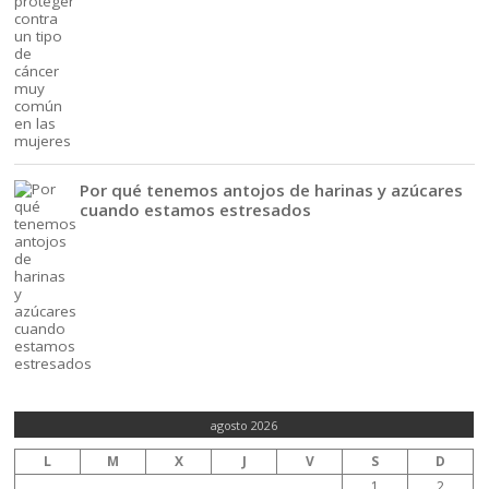
Por qué tenemos antojos de harinas y azúcares
cuando estamos estresados
agosto 2026
L
M
X
J
V
S
D
1
2