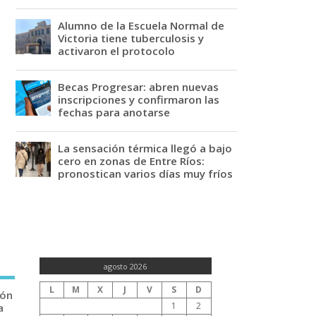
Alumno de la Escuela Normal de
Victoria tiene tuberculosis y
activaron el protocolo
Becas Progresar: abren nuevas
inscripciones y confirmaron las
fechas para anotarse
La sensación térmica llegó a bajo
cero en zonas de Entre Ríos:
pronostican varios días muy fríos
agosto 2026
L
M
X
J
V
S
D
ión
1
2
a