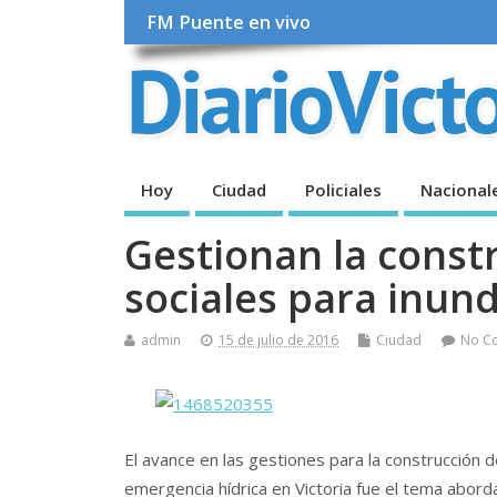
FM Puente en vivo
Hoy
Ciudad
Policiales
Nacional
Gestionan la const
sociales para inun
admin
15 de julio de 2016
Ciudad
No C
El avance en las gestiones para la construcción d
emergencia hídrica en Victoria fue el tema abord