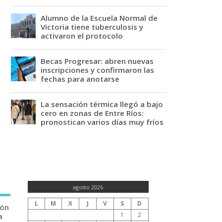
Alumno de la Escuela Normal de
Victoria tiene tuberculosis y
activaron el protocolo
Becas Progresar: abren nuevas
inscripciones y confirmaron las
fechas para anotarse
La sensación térmica llegó a bajo
cero en zonas de Entre Ríos:
pronostican varios días muy fríos
agosto 2026
L
M
X
J
V
S
D
ión
1
2
a