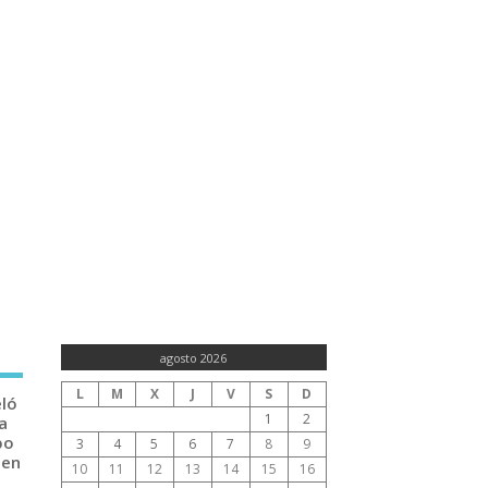
agosto 2026
L
M
X
J
V
S
D
eló
1
2
a
po
3
4
5
6
7
8
9
 en
10
11
12
13
14
15
16