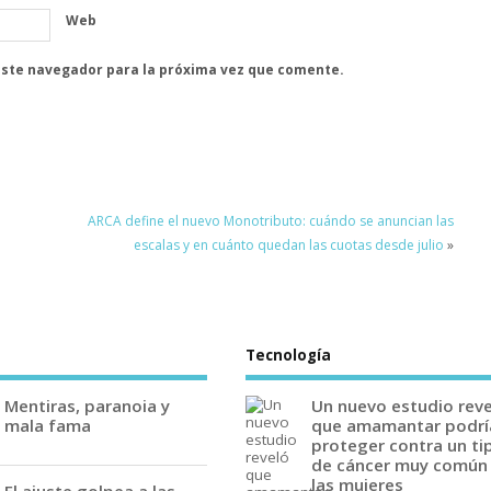
Web
este navegador para la próxima vez que comente.
ARCA define el nuevo Monotributo: cuándo se anuncian las
escalas y en cuánto quedan las cuotas desde julio
»
Tecnología
Mentiras, paranoia y
Un nuevo estudio rev
mala fama
que amamantar podrí
proteger contra un ti
de cáncer muy común
las mujeres
El ajuste golpea a las