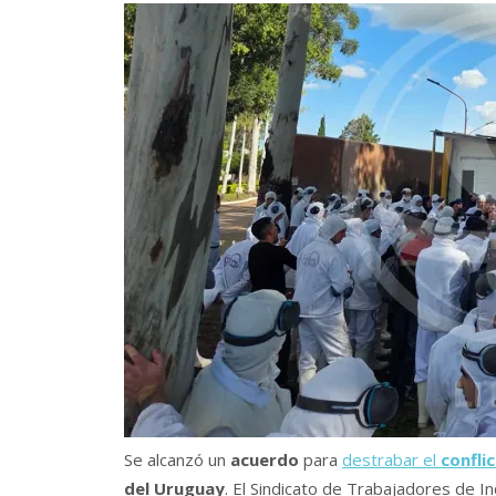
Se alcanzó un
acuerdo
para
destrabar el
confli
del Uruguay
. El Sindicato de Trabajadores de Ind