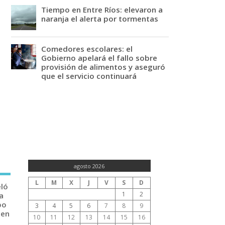
Tiempo en Entre Ríos: elevaron a
naranja el alerta por tormentas
Comedores escolares: el
Gobierno apelará el fallo sobre
provisión de alimentos y aseguró
que el servicio continuará
agosto 2026
L
M
X
J
V
S
D
eló
1
2
a
po
3
4
5
6
7
8
9
 en
10
11
12
13
14
15
16