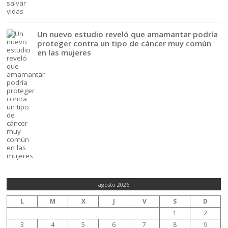
Un nuevo estudio reveló que amamantar podría
proteger contra un tipo de cáncer muy común
en las mujeres
agosto 2026
L
M
X
J
V
S
D
1
2
3
4
5
6
7
8
9