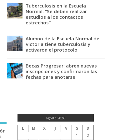
Tuberculosis en la Escuela
Normal: “Se deben realizar
estudios a los contactos
estrechos”
Alumno de la Escuela Normal de
Victoria tiene tuberculosis y
activaron el protocolo
Becas Progresar: abren nuevas
inscripciones y confirmaron las
fechas para anotarse
agosto 2026
L
M
X
J
V
S
D
ión
1
2
a