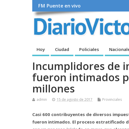
FM Puente en vivo
Hoy
Ciudad
Policiales
Nacional
Incumplidores de i
fueron intimados p
millones
admin
15 de agosto de 2017
Provinciales
Casi 600 contribuyentes de diversos impues
fueron intimados. El proceso estratificado 