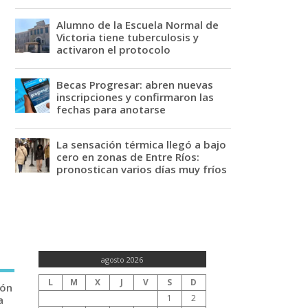
Alumno de la Escuela Normal de
Victoria tiene tuberculosis y
activaron el protocolo
Becas Progresar: abren nuevas
inscripciones y confirmaron las
fechas para anotarse
La sensación térmica llegó a bajo
cero en zonas de Entre Ríos:
pronostican varios días muy fríos
agosto 2026
L
M
X
J
V
S
D
ión
1
2
a