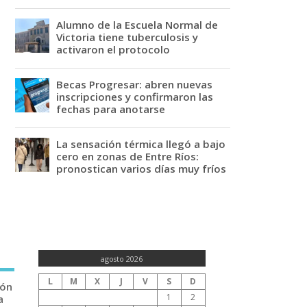
Alumno de la Escuela Normal de
Victoria tiene tuberculosis y
activaron el protocolo
Becas Progresar: abren nuevas
inscripciones y confirmaron las
fechas para anotarse
La sensación térmica llegó a bajo
cero en zonas de Entre Ríos:
pronostican varios días muy fríos
agosto 2026
L
M
X
J
V
S
D
ión
1
2
a