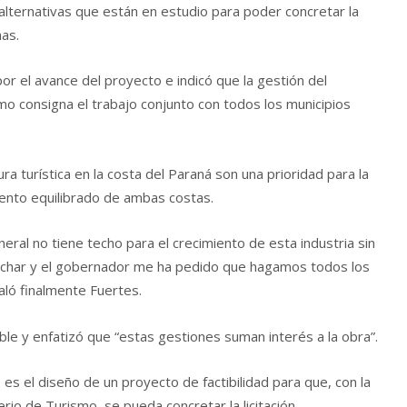
 alternativas que están en estudio para poder concretar la
mas.
or el avance del proyecto e indicó que la gestión del
 consigna el trabajo conjunto con todos los municipios
a turística en la costa del Paraná son una prioridad para la
iento equilibrado de ambas costas.
eneral no tiene techo para el crecimiento de esta industria sin
echar y el gobernador me ha pedido que hagamos todos los
aló finalmente Fuertes.
able y enfatizó que “estas gestiones suman interés a la obra”.
es el diseño de un proyecto de factibilidad para que, con la
rio de Turismo, se pueda concretar la licitación.