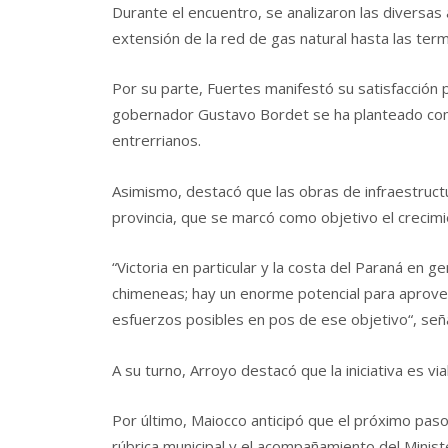
Durante el encuentro, se analizaron las diversas
extensión de la red de gas natural hasta las ter
Por su parte, Fuertes manifestó su satisfacción p
gobernador Gustavo Bordet se ha planteado como
entrerrianos.
Asimismo, destacó que las obras de infraestructur
provincia, que se marcó como objetivo el crecim
“Victoria en particular y la costa del Paraná en g
chimeneas; hay un enorme potencial para aprov
esfuerzos posibles en pos de ese objetivo“, señ
A su turno, Arroyo destacó que la iniciativa es vi
Por último, Maiocco anticipó que el próximo paso 
rúbrica municipal y el acompañamiento del Ministe