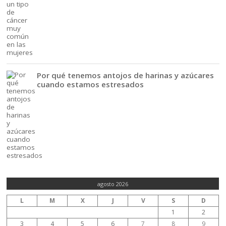
Por qué tenemos antojos de harinas y azúcares
cuando estamos estresados
agosto 2026
L
M
X
J
V
S
D
1
2
3
4
5
6
7
8
9