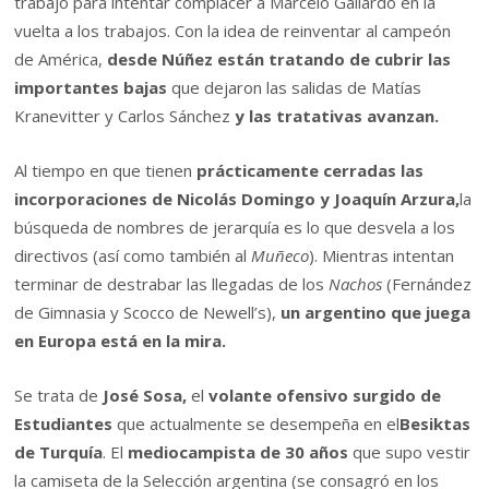
trabajo para intentar complacer a Marcelo Gallardo en la
vuelta a los trabajos. Con la idea de reinventar al campeón
de América,
desde Núñez están tratando de cubrir las
importantes bajas
que dejaron las salidas de Matías
Kranevitter y Carlos Sánchez
y las tratativas avanzan.
Al tiempo en que tienen
prácticamente cerradas las
incorporaciones de Nicolás Domingo y Joaquín Arzura,
la
búsqueda de nombres de jerarquía es lo que desvela a los
directivos (así como también al
Muñeco
). Mientras intentan
terminar de destrabar las llegadas de los
Nachos
(Fernández
de Gimnasia y Scocco de Newell’s),
un argentino que juega
en Europa está en la mira.
Se trata de
José Sosa,
el
volante ofensivo surgido de
Estudiantes
que actualmente se desempeña en el
Besiktas
de Turquía
. El
mediocampista de 30 años
que supo vestir
la camiseta de la Selección argentina (se consagró en los