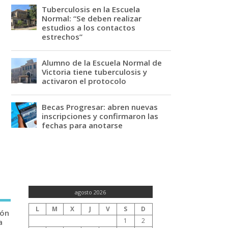
Tuberculosis en la Escuela
Normal: “Se deben realizar
estudios a los contactos
estrechos”
Alumno de la Escuela Normal de
Victoria tiene tuberculosis y
activaron el protocolo
Becas Progresar: abren nuevas
inscripciones y confirmaron las
fechas para anotarse
agosto 2026
L
M
X
J
V
S
D
ión
1
2
a