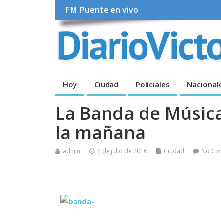
FM Puente en vivo
Hoy
Ciudad
Policiales
Nacional
La Banda de Músic
la mañana
admin
4 de julio de 2016
Ciudad
No Co