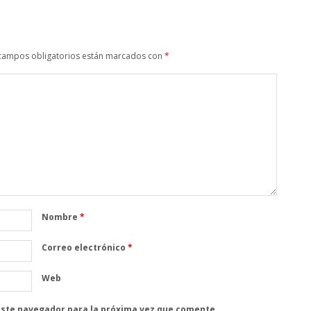
campos obligatorios están marcados con
*
Nombre
*
Correo electrónico
*
Web
este navegador para la próxima vez que comente.