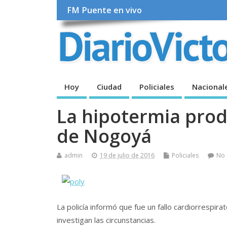
FM Puente en vivo
Hoy
Ciudad
Policiales
Nacional
La hipotermia prod
de Nogoyá
admin
19 de julio de 2016
Policiales
No
La policía informó que fue un fallo cardiorrespir
investigan las circunstancias.