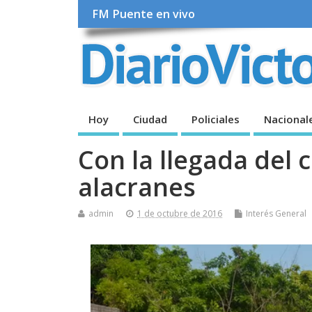
FM Puente en vivo
Hoy
Ciudad
Policiales
Nacional
Con la llegada del 
alacranes
admin
1 de octubre de 2016
Interés General