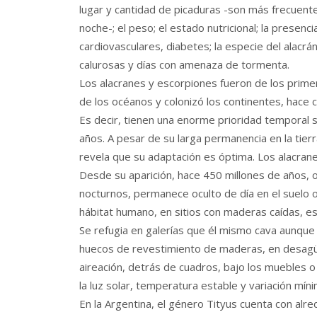
lugar y cantidad de picaduras -son más frecuen
noche-; el peso; el estado nutricional; la pres
cardiovasculares, diabetes; la especie del alacrá
calurosas y días con amenaza de tormenta.
Los alacranes y escorpiones fueron de los primero
de los océanos y colonizó los continentes, hace 
Es decir, tienen una enorme prioridad temporal 
años. A pesar de su larga permanencia en la tier
revela que su adaptación es óptima. Los alacrane
Desde su aparición, hace 450 millones de años, o
nocturnos, permanece oculto de día en el suelo o
hábitat humano, en sitios con maderas caídas, e
Se refugia en galerías que él mismo cava aunque 
huecos de revestimiento de maderas, en desagüe
aireación, detrás de cuadros, bajo los muebles 
la luz solar, temperatura estable y variación mí
En la Argentina, el género Tityus cuenta con alre