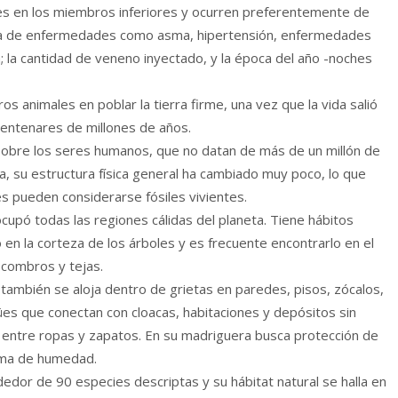
tes en los miembros inferiores y ocurren preferentemente de
encia de enfermedades como asma, hipertensión, enfermedades
n; la cantidad de veneno inyectado, y la época del año -noches
s animales en poblar la tierra firme, una vez que la vida salió
centenares de millones de años.
sobre los seres humanos, que no datan de más de un millón de
ra, su estructura física general ha cambiado muy poco, lo que
s pueden considerarse fósiles vivientes.
cupó todas las regiones cálidas del planeta. Tiene hábitos
 en la corteza de los árboles y es frecuente encontrarlo en el
scombros y tejas.
también se aloja dentro de grietas en paredes, pisos, zócalos,
s que conectan con cloacas, habitaciones y depósitos sin
o entre ropas y zapatos. En su madriguera busca protección de
nima de humedad.
dedor de 90 especies descriptas y su hábitat natural se halla en