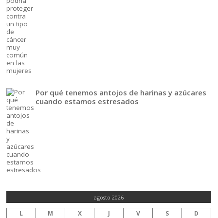
Por qué tenemos antojos de harinas y azúcares
cuando estamos estresados
agosto 2026
L
M
X
J
V
S
D