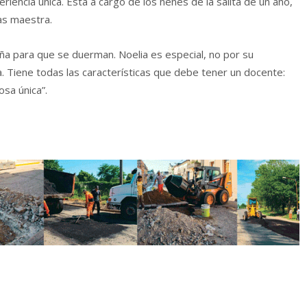
riencia única. Está a cargo de los nenes de la salita de un año,
ras maestra.
aña para que se duerman. Noelia es especial, no por su
. Tiene todas las características que debe tener un docente:
sa única”.