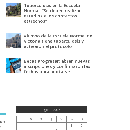
Tuberculosis en la Escuela
Normal: “Se deben realizar
estudios a los contactos
estrechos”
Alumno de la Escuela Normal de
Victoria tiene tuberculosis y
activaron el protocolo
Becas Progresar: abren nuevas
inscripciones y confirmaron las
fechas para anotarse
agosto 2026
L
M
X
J
V
S
D
ión
1
2
a