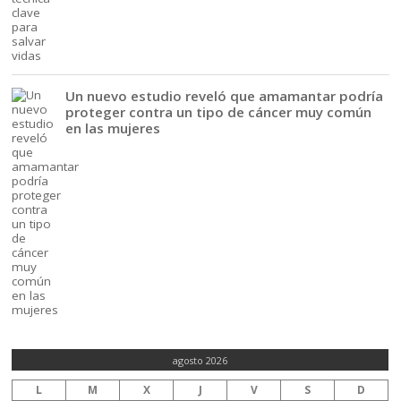
Un nuevo estudio reveló que amamantar podría
proteger contra un tipo de cáncer muy común
en las mujeres
agosto 2026
L
M
X
J
V
S
D