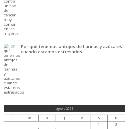
Por qué tenemos antojos de harinas y azúcares
cuando estamos estresados
agosto 2026
L
M
X
J
V
S
D
1
2