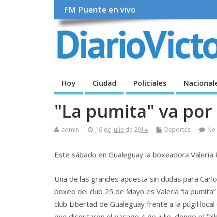
FM Puente en vivo
Hoy
Ciudad
Policiales
Nacional
"La pumita" va por
admin
16 de julio de 2014
Deportes
No
Este sábado en Gualeguay la boxeadora Valeria 
Una de las grandes apuesta sin dudas para Carlos
boxeo del club 25 de Mayo es Valeria “la pumita
club Libertad de Gualeguay frente a la púgil local
que disputaron el pasado 4 de julio, donde el fal