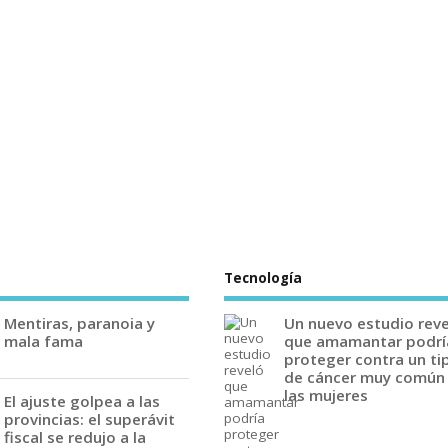
Tecnología
Mentiras, paranoia y
Un nuevo estudio rev
mala fama
que amamantar podrí
proteger contra un ti
de cáncer muy común
las mujeres
El ajuste golpea a las
provincias: el superávit
fiscal se redujo a la