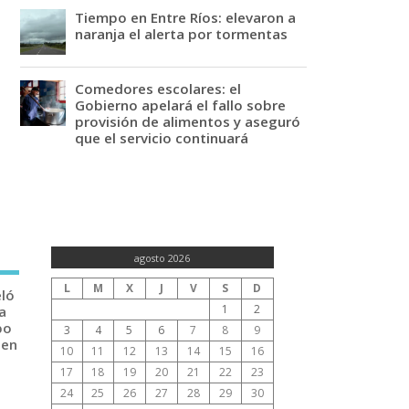
Tiempo en Entre Ríos: elevaron a
naranja el alerta por tormentas
Comedores escolares: el
Gobierno apelará el fallo sobre
provisión de alimentos y aseguró
que el servicio continuará
agosto 2026
L
M
X
J
V
S
D
eló
1
2
a
po
3
4
5
6
7
8
9
 en
10
11
12
13
14
15
16
17
18
19
20
21
22
23
24
25
26
27
28
29
30