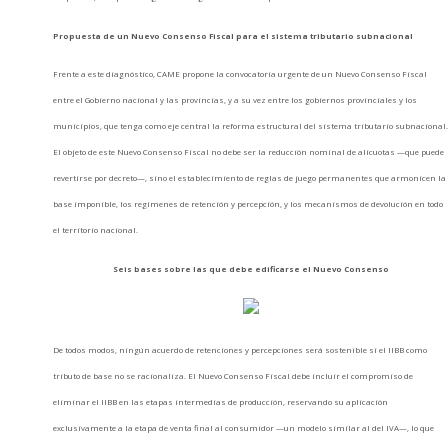
Propuesta de un Nuevo Consenso Fiscal para el sistema tributario subnacional
Frente a este diagnóstico, CAME propone la convocatoria urgente de un Nuevo Consenso Fiscal
entre el Gobierno nacional y las provincias, y a su vez entre los gobiernos provinciales y los
municipios, que tenga como eje central la reforma estructural del sistema tributario subnacional
El objeto de este Nuevo Consenso Fiscal no debe ser la reducción nominal de alícuotas —que puede
revertirse por decreto—, sino el establecimiento de reglas de juego permanentes que armonicen la
base imponible, los regímenes de retención y percepción, y los mecanismos de devolución en todo
el territorio nacional.
Seis bases sobre las que debe edificarse el Nuevo Consenso
De todos modos, ningún acuerdo de retenciones y percepciones será sostenible si el IIBB como
tributo de base no se racionaliza. El Nuevo Consenso Fiscal debe incluir el compromiso de
eliminar el IIBB en las etapas intermedias de producción, reservando su aplicación
exclusivamente a la etapa de venta final al consumidor —un modelo similar al del IVA—, lo que