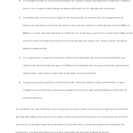
La compensación es insuficiente porque los saldos nuevos que genera el régimen superan
mes a mes lo que el contribuyente puede absorber en su liquidación mensual.
La devolución no tiene plazo legal en la mayoría de las provincias: los expedientes de
devolución demoran entre 12 y 36 meses, durante los cuales el saldo pierde entre el 60% y el
80% de su valor real por efecto de la inflación. Es de destacar que fiscos como el de CABA y el de
Santa Fe han aliviado este mecanismo con devolución exprés del saldo a favor hasta un
determinado monto.
Los regímenes se aplican también sobre contribuyentes del Convenio Multilateral con
coeficientes de distribución que no reflejan la actividad real en la jurisdicción, generando
retenciones sobre base imponible asignada incorrectamente.
Ninguna provincia publica estadísticas del stock de saldos a favor pendientes, lo que
impide la cuantificación exacta del problema y elimina toda posibilidad de rendición de
cuentas pública.
En contextos de alta inflación como el que ha caracterizado a la economía argentina durante el
período 2021–2024, este mecanismo opera como un préstamo forzoso sin remuneración al fisco
provincial: el Estado captura un beneficio financiero real a costa del capital de trabajo de las
empresas, sin que ello figure en ningún indicador de presión tributaria oficial.