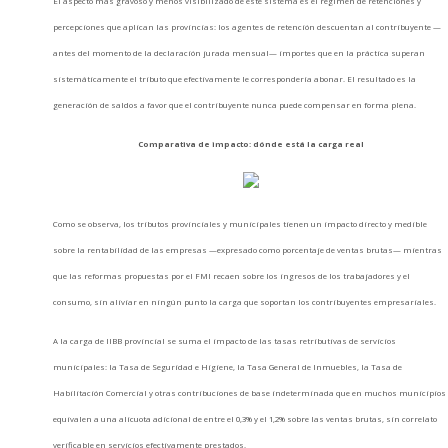
El aspecto más gravoso y menos visibilizado de este sistema es el régimen de retenciones y
percepciones que aplican las provincias: los agentes de retención descuentan al contribuyente —
antes del momento de la declaración jurada mensual— importes que en la práctica superan
sistemáticamente el tributo que efectivamente le correspondería abonar. El resultado es la
generación de saldos a favor que el contribuyente nunca puede compensar en forma plena.
Comparativa de impacto: dónde está la carga real
Como se observa, los tributos provinciales y municipales tienen un impacto directo y medible
sobre la rentabilidad de las empresas —expresado como porcentaje de ventas brutas— mientras
que las reformas propuestas por el FMI recaen sobre los ingresos de los trabajadores y el
consumo, sin aliviar en ningún punto la carga que soportan los contribuyentes empresariales.
A la carga de IIBB provincial se suma el impacto de las tasas retributivas de servicios
municipales: la Tasa de Seguridad e Higiene, la Tasa General de Inmuebles, la Tasa de
Habilitación Comercial y otras contribuciones de base indeterminada que en muchos municipios
equivalen a una alícuota adicional de entre el 0,3% y el 1,2% sobre las ventas brutas, sin correlato
verificable en servicios efectivamente prestados.