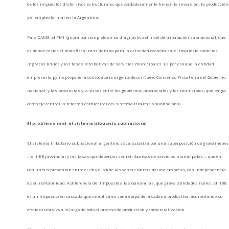
de los impuestos distorsivos estructurales que verdaderamente frenan la inversión, la producción
y el empleo formal en la Argentina.
Para CAME, el FMI ignora por completo en su diagnóstico el nivel de tributación subnacional, que
es donde reside el nudo fiscal más dañino para la actividad económica: el Impuesto sobre los
Ingresos Brutos y las tasas retributivas de servicios municipales. Es por eso que la entidad
empresaria pyme propone la convocatoria urgente de un Nuevo Consenso Fiscal entre el Gobierno
nacional, y las provincias y, a su vez entre los gobiernos provinciales y los municipios, que tenga
como eje central la reforma estructural del sistema tributario subnacional.
El problema real: el sistema tributario subnacional
El sistema tributario subnacional argentino se caracteriza por una superposición de gravámene
—el IIBB provincial y las tasas que deberían ser retributivas de servicios municipales— que en
conjunto representan entre el 2% y el 6% de las ventas brutas de una empresa, con independencia
de su rentabilidad. A diferencia del Impuesto a las Ganancias, que grava utilidades reales, el IIBB
es un impuesto en cascada que se aplica en cada etapa de la cadena productiva, acumulando su
efecto distorsivo a lo largo de todo el proceso de producción y comercialización.