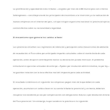
La proliferación y opacidad de estos tributos —exigidos por más de 2.300 municipios con criterios
heterogéneos— constituye uno de los principales desincentivos a la inversión y a la radicación de
nuevas empresas en el interior del país, sin que ningún organismo nacional ni provincial ejerza
control efectivo sobre su racionalidad o legalidad.
El mecanismo que genera los saldos a favor
Las provincias diseñan sus regímenes de retención y percepción como mecanismos de adelanto
de recaudación: el fisco cobra por anticipado importes calculados sobre el monto bruto de cada
operación, antes de que el contribuyente realice su declaración jurada mensual. El problema
estructural es que estas alícuotas de anticipo —fijadas por resolución administrativa, no por ley—
no guardan relación con la tasa efectiva real del impuesto para cada actividad.
El resultado sistémico es el siguiente: las empresas pagan más de lo que deben en cada
operación, acumulan un saldo a favor en su cuenta tributaria provincial y, en teoría, deberían
recuperar ese excedente ya sea por compensación con obligaciones futuras o por devolución directa
del fisco provincial. Sin embargo, lo que sucede en la práctica es lo siguiente: