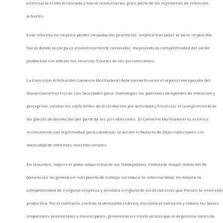
eliminaría el efecto cascada y haría innecesarios gran parte de los regímenes de retención
actuales.
Esta reforma no implica perder recaudación provincial: implica trasladar la base imponible
hacia donde la carga es económicamente razonable, mejorando la competitividad del sector
productivo sin afectar los recursos fiscales de las jurisdicciones.
La Comisión Arbitral del Convenio Multilateral debe convertirse en el organismo ejecutor del
Nuevo Consenso Fiscal, con facultades para: homologar los padrones de agentes de retención y
percepción, validar los coeficientes de distribución por actividad y fiscalizar el cumplimiento de
los plazos de devolución por parte de las jurisdicciones. El Convenio Multilateral es el único
instrumento con legitimidad para coordinar la acción tributaria de 24 jurisdicciones sin
necesidad de reformas constitucionales.
En resumen, reducir el poder adquisitivo de los trabajadores mediante mayor retención de
Ganancias no genera un solo puesto de trabajo, no reduce la informalidad, no mejora la
competitividad de ninguna empresa y no ataca ninguno de los distorsivos que frenan la inversió
productiva. Por el contrario, contrae la demanda interna, erosiona el consumo y reduce las bases
imponibles provinciales y municipales, generando el círculo vicioso que la Argentina necesita