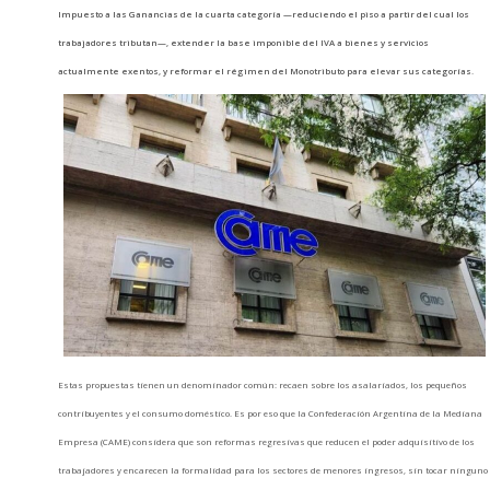
Impuesto a las Ganancias de la cuarta categoría —reduciendo el piso a partir del cual los
trabajadores tributan—, extender la base imponible del IVA a bienes y servicios
actualmente exentos, y reformar el régimen del Monotributo para elevar sus categorías.
Estas propuestas tienen un denominador común: recaen sobre los asalariados, los pequeños
contribuyentes y el consumo doméstico. Es por eso que la Confederación Argentina de la Mediana
Empresa (CAME) considera que son reformas regresivas que reducen el poder adquisitivo de los
trabajadores y encarecen la formalidad para los sectores de menores ingresos, sin tocar ninguno