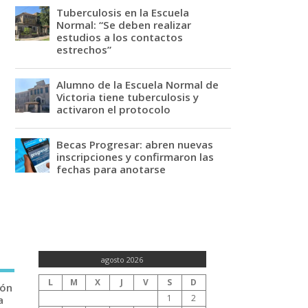
Tuberculosis en la Escuela
Normal: “Se deben realizar
estudios a los contactos
estrechos”
Alumno de la Escuela Normal de
Victoria tiene tuberculosis y
activaron el protocolo
Becas Progresar: abren nuevas
inscripciones y confirmaron las
fechas para anotarse
agosto 2026
L
M
X
J
V
S
D
ión
1
2
a