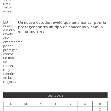
Un nuevo estudio reveló que amamantar podría
proteger contra un tipo de cáncer muy común
en las mujeres
agosto 2026
L
M
X
J
V
S
D
1
2